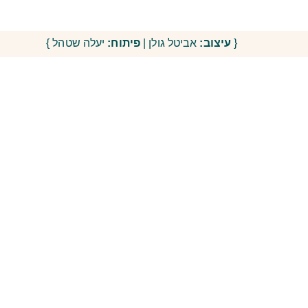
{
עיצוב:
אביטל גולן |
פיתוח:
יעלה שטהל }