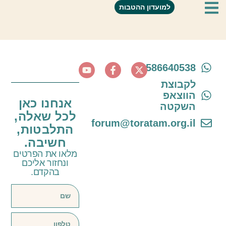
צילומי עדי עד
למועדון ההטבות
0586640538
לקבוצת
הווצאפ
אנחנו כאן
השקטה
לכל שאלה,
forum@toratam.org.il
התלבטות,
חשיבה.
מלאו את הפרטים
ונחזור אליכם
בהקדם.