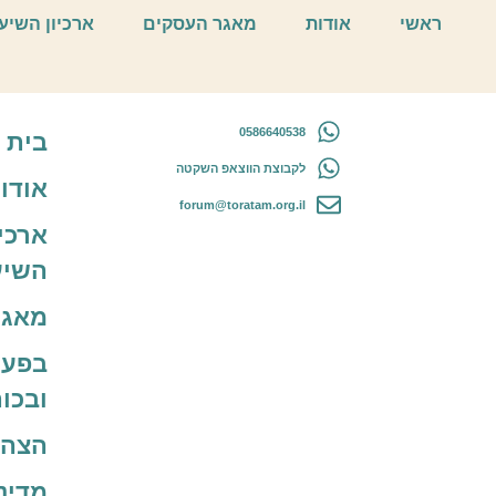
פרי חתיך
ראשי
אודות
מאגר העסקים
ארכיון השיע
0586640538
בית
לקבוצת הווצאפ השקטה
אודו
forum@toratam.org.il
ארכיו
השיע
מאגר
בפעו
ובכו
הצהר
מדינ