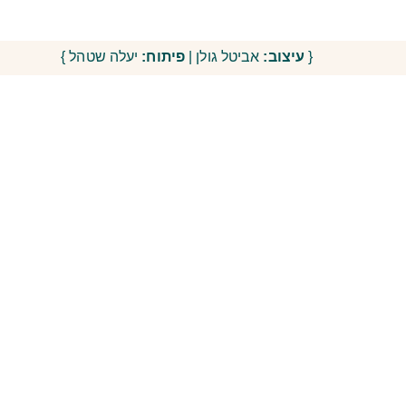
{
עיצוב:
אביטל גולן |
פיתוח:
יעלה שטהל }