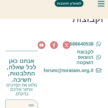
ענבר שניר הנחיית הורים
למועדון ההטבות
וקבוצות
0586640538
לקבוצת
הווצאפ
אנחנו כאן
השקטה
לכל שאלה,
forum@toratam.org.il
התלבטות,
חשיבה.
מלאו את הפרטים
ונחזור אליכם
בהקדם.