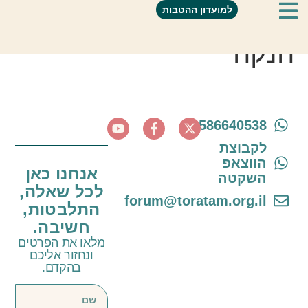
מורן וולפוביץ מדריכת
למועדון ההטבות
הנקה
0586640538
לקבוצת
הווצאפ
אנחנו כאן
השקטה
לכל שאלה,
forum@toratam.org.il
התלבטות,
חשיבה.
מלאו את הפרטים
ונחזור אליכם
בהקדם.