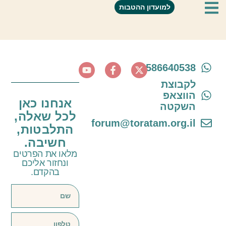
מאפרת- מעיין כהן
למועדון ההטבות
0586640538
לקבוצת
הווצאפ
אנחנו כאן
השקטה
לכל שאלה,
forum@toratam.org.il
התלבטות,
חשיבה.
מלאו את הפרטים
ונחזור אליכם
בהקדם.