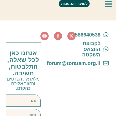
לימודי ימימה
למועדון ההטבות
0586640538
לקבוצת
הווצאפ
אנחנו כאן
השקטה
לכל שאלה,
forum@toratam.org.il
התלבטות,
חשיבה.
מלאו את הפרטים
ונחזור אליכם
בהקדם.