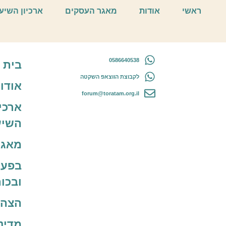
התוועדויות מוזיקליות
ראשי
אודות
מאגר העסקים
ארכיון השיע
0586640538
בית
לקבוצת הווצאפ השקטה
אודו
forum@toratam.org.il
ארכיו
השיע
מאגר
בפעו
ובכו
הצהר
מדינ