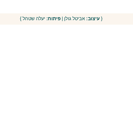
{
עיצוב:
אביטל גולן |
פיתוח:
יעלה שטהל }