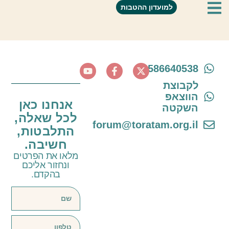
בת-אל עיצוב גרפי
למועדון ההטבות
0586640538
לקבוצת
הווצאפ
אנחנו כאן
השקטה
לכל שאלה,
forum@toratam.org.il
התלבטות,
חשיבה.
מלאו את הפרטים
ונחזור אליכם
בהקדם.