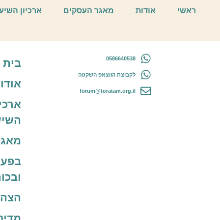
במיטבך- אימון וטיפו
ראשי
אודות
מאגר העסקים
ארכיון השיע
0586640538
בית
לקבוצת הווצאפ השקטה
אודו
forum@toratam.org.il
ארכיו
השיע
מאגר
בפעו
ובכו
הצהר
מדינ