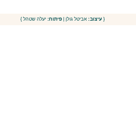
{
עיצוב:
אביטל גולן |
פיתוח:
יעלה שטהל }