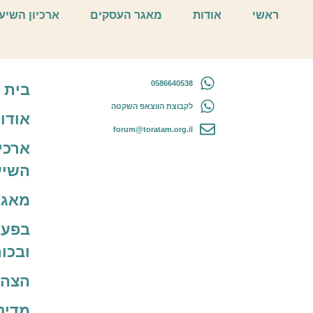
אוריה & סדנאות
ראשי
אודות
מאגר העסקים
ארכיון השיע
0586640538
בית
לקבוצת הווצאפ השקטה
אודו
forum@toratam.org.il
ארכיו
השיע
מאגר
בפעו
ובכו
הצהר
מדינ