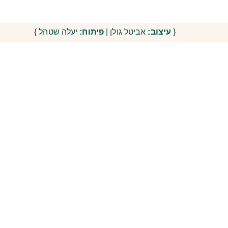
{
עיצוב:
אביטל גולן |
פיתוח:
יעלה שטהל }