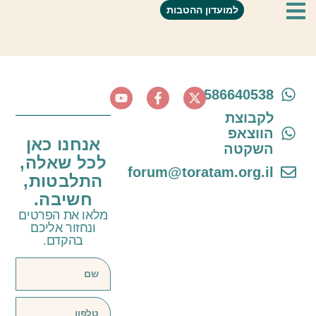
אודיה החלקות
למועדון ההטבות
0586640538
לקבוצת
הווצאפ
אנחנו כאן
השקטה
לכל שאלה,
forum@toratam.org.il
התלבטות,
חשיבה.
מלאו את הפרטים
ונחזור אליכם
בהקדם.