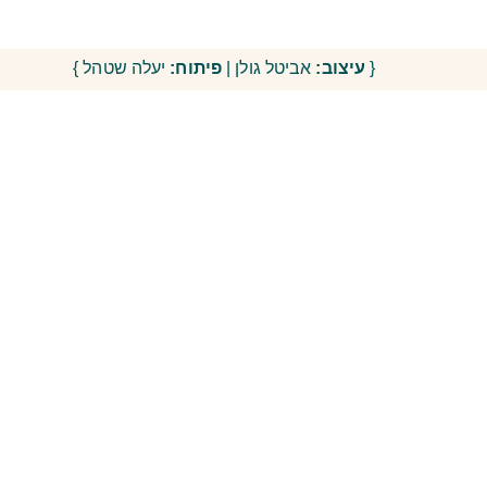
{
עיצוב:
אביטל גולן |
פיתוח:
יעלה שטהל }