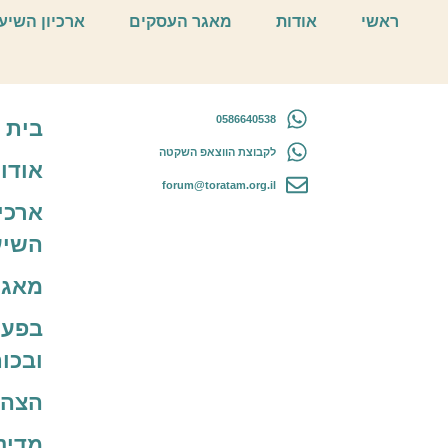
תתהלל- תכשיטים ומ
ראשי
אודות
מאגר העסקים
ארכיון השיע
0586640538
בית
לקבוצת הווצאפ השקטה
אודו
forum@toratam.org.il
ארכיו
השיע
מאגר
בפעו
ובכו
הצהר
מדינ