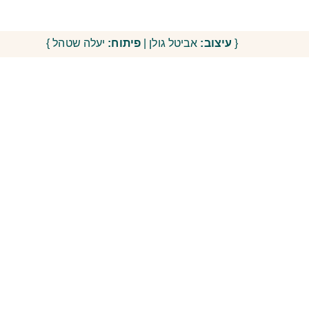
{
עיצוב:
אביטל גולן |
פיתוח:
יעלה שטהל }