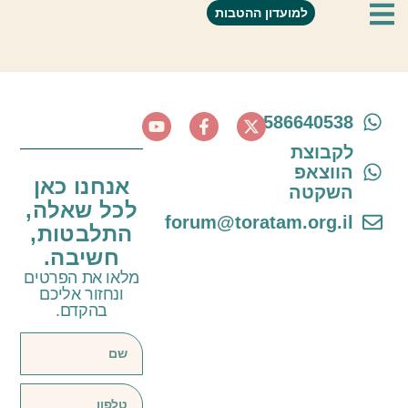
רינת תורגמן צלמת
למועדון ההטבות
0586640538
לקבוצת
הווצאפ
אנחנו כאן
השקטה
לכל שאלה,
forum@toratam.org.il
התלבטות,
חשיבה.
מלאו את הפרטים
ונחזור אליכם
בהקדם.