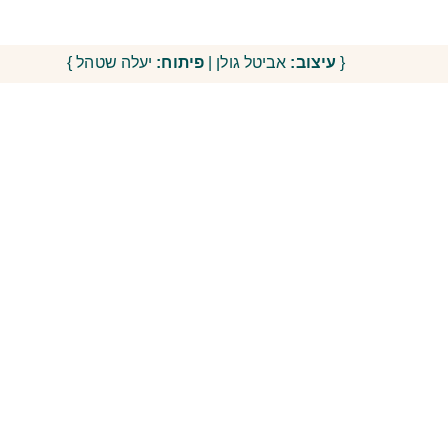
{
עיצוב:
אביטל גולן |
פיתוח:
יעלה שטהל }