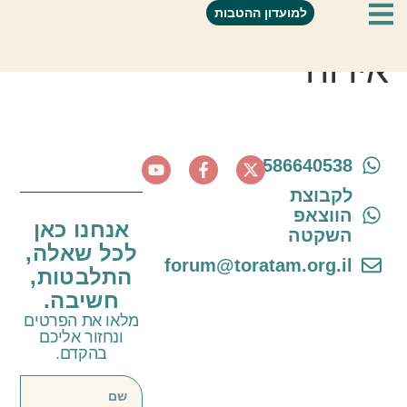
מדמון במירון- חדרי
למועדון ההטבות
אירוח
0586640538
לקבוצת
הווצאפ
אנחנו כאן
השקטה
לכל שאלה,
forum@toratam.org.il
התלבטות,
חשיבה.
מלאו את הפרטים
ונחזור אליכם
בהקדם.