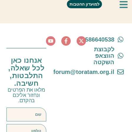
ליווי אקדמי טליה מאור
למועדון ההטבות
0586640538
לקבוצת
הווצאפ
אנחנו כאן
השקטה
לכל שאלה,
forum@toratam.org.il
התלבטות,
חשיבה.
מלאו את הפרטים
ונחזור אליכם
בהקדם.