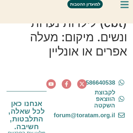
טיפול קוגנטיבי התנהגותי
למועדון ההטבות
(cbt) לילדות נערות
ונשים. מיקום: מעלה
אפרים או אונליין
0586640538
לקבוצת
הווצאפ
אנחנו כאן
השקטה
לכל שאלה,
forum@toratam.org.il
התלבטות,
חשיבה.