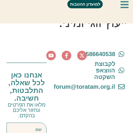
השחף – אימון אישי,
למועדון ההטבות
ייעוץ זוגי ומיני.
0586640538
לקבוצת
הווצאפ
אנחנו כאן
השקטה
לכל שאלה,
forum@toratam.org.il
התלבטות,
חשיבה.
מלאו את הפרטים
ונחזור אליכם
בהקדם.