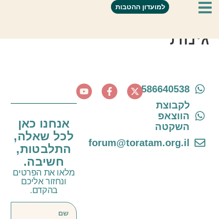
גן עדן- הקמה ואחזקת
למועדון ההטבות
גינות
0586640538
לקבוצת
הווצאפ
אנחנו כאן
השקטה
לכל שאלה,
forum@toratam.org.il
התלבטות,
חשיבה.
מלאו את הפרטים
ונחזור אליכם
בהקדם.