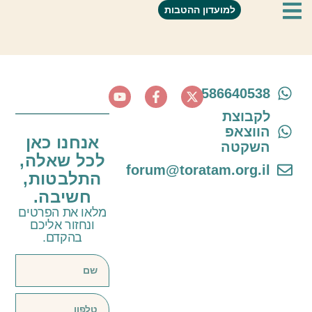
בשביל הזוגיות
למועדון ההטבות
0586640538
לקבוצת
הווצאפ
אנחנו כאן
השקטה
לכל שאלה,
forum@toratam.org.il
התלבטות,
חשיבה.
מלאו את הפרטים
ונחזור אליכם
בהקדם.