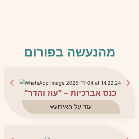
מהנעשה בפורום
כנס אברכיות – "עוז והדר"
עוד על האירוע